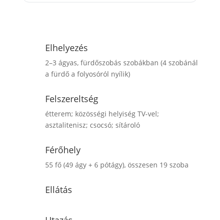
Érdeklődöm / Jelentkezem
Elhelyezés
2–3 ágyas, fürdőszobás szobákban (4 szobánál
a fürdő a folyosóról nyílik)
Felszereltség
étterem; közösségi helyiség TV-vel;
asztalitenisz; csocsó; sítároló
Férőhely
55 fő (49 ágy + 6 pótágy), összesen 19 szoba
Ellátás