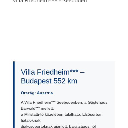
Villa Friedheim*** – Seeboden
Villa Friedheim*** –
Budapest 552 km
Ország: Ausztria
A Villa Friedheim*** Seebodenben, a Gästehaus
Bärwald*** mellett,
a Millstatti-tó közelében található. Elsősorban
fiataloknak,
diákcsoportoknak ajánlott, barátságos, jól