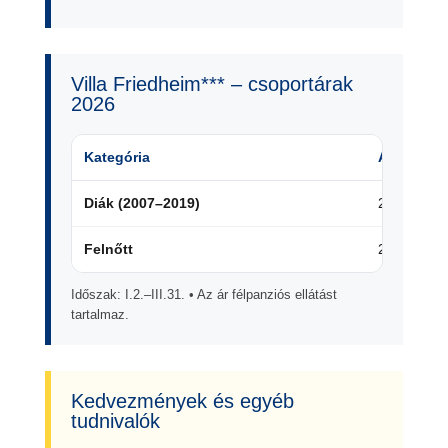
Villa Friedheim*** – csoportárak
2026
Kategória
Ár (€/fő/5 
Diák (2007–2019)
215 €
Felnőtt
285 €
Időszak: I.2.–III.31. • Az ár félpanziós ellátást
tartalmaz.
Kedvezmények és egyéb
tudnivalók