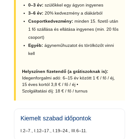
0–3 év:
szülőkkel egy ágyon ingyenes
3–6 év:
20% kedvezmény a diákárból
Csoportkedvezmény:
minden 15. fizető után
1 fő szállása és ellátása ingyenes (min. 20 fős
csoport)
Egyéb:
ágyneműhuzatot és törölközőt vinni
kell
Helyszínen fizetendő (a grátiszoknak is):
Idegenforgalmi adó: 6–15 év között 1 € / fő / éj,
15 éves kortól 3,8 € / fő / éj •
Szolgáltatási díj: 18 € / fő / turnus
Kiemelt szabad időpontok
I.2–7., I.12–17., I.19–24., III.6–11.