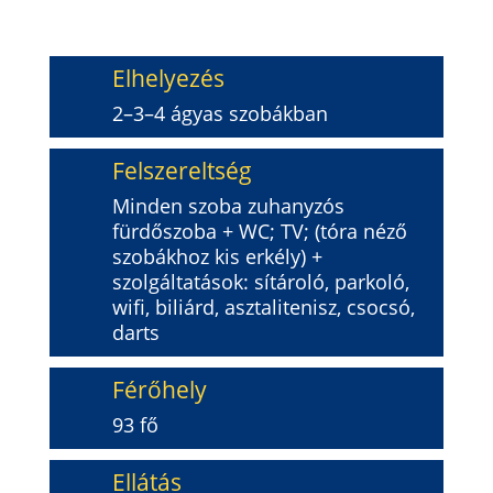
Elhelyezés
2–3–4 ágyas szobákban
Felszereltség
Minden szoba zuhanyzós
fürdőszoba + WC; TV; (tóra néző
szobákhoz kis erkély) +
szolgáltatások: sítároló, parkoló,
wifi, biliárd, asztalitenisz, csocsó,
darts
Férőhely
93 fő
Ellátás