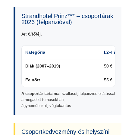
Strandhotel Prinz*** – csoportárak
2026 (félpanzióval)
Ár:
€/fő/éj
.
Kategória
I.2–I.25
Diák (2007–2019)
50 €
Felnőtt
55 €
A csoportár tartalma:
szállásdíj félpanziós ellátással
a megadott turnusokban,
ágyneműhuzat, végtakarítás.
Csoportkedvezmény és helyszíni