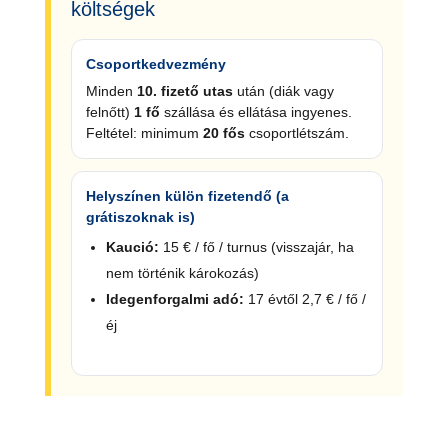
költségek
Csoportkedvezmény
Minden
10. fizető utas
után (diák vagy
felnőtt)
1 fő
szállása és ellátása ingyenes.
Feltétel: minimum
20 fős
csoportlétszám.
Helyszínen külön fizetendő (a
grátiszoknak is)
Kaució:
15 € / fő / turnus (visszajár, ha
nem történik károkozás)
Idegenforgalmi adó:
17 évtől 2,7 € / fő /
éj
ÉRDEKLŐDÖM / JELENTKEZEM