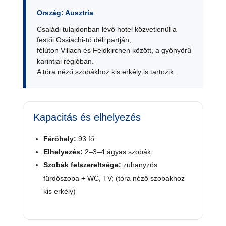
Ország: Ausztria
Családi tulajdonban lévő hotel közvetlenül a
festői Ossiachi-tó déli partján,
félúton Villach és Feldkirchen között, a gyönyörű
karintiai régióban.
A tóra néző szobákhoz kis erkély is tartozik.
Kapacitás és elhelyezés
Férőhely:
93 fő
Elhelyezés:
2–3–4 ágyas szobák
Szobák felszereltsége:
zuhanyzós
fürdőszoba + WC, TV; (tóra néző szobákhoz
kis erkély)