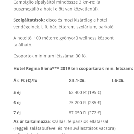
Campiglio sípályáitól mindössze 3 km-re: (a
buszmegálló a hotel előtt van közvetlenül).
Szolgáltatások:
disco és mozi kizárólag a hotel
vendégeinek. Lift, bár, étterem, szolárium, parkoló.
A hoteltől 100 méterre gyönyörű wellness központ
található.
Csoportok minimum létszáma: 30 fő.
Hotel Regina Elena*** 2019 téli csoportárak min. létszám:
Ár:
Ft (€)/fő
XII.1-26.
I.6-26.
5 éj
62 400 Ft (195 €)
6 éj
75 200 Ft (235 €)
7 éj
87 050 Ft (272 €)
Az ár tartalmazza
: szállás, félpanziós ellátással
(reggeli salátabüfével és menüválasztásos vacsora),