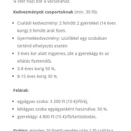
¼ liter házi bor a vacsorához.
Kedvezmények csoportoknak
(min. 30 fő):
Családi kedvezmény: 2 felnőtt 2 gyerekkel (14 éves
korig) 3 felnőtt árát fizeti.
Gyermekkedvezmény: szülőkkel egy szobában
történő elhelyezés esetén
3 éves kor alatt ingyenes, (de a gyerekágy és az
ellátás fizetendő),
3-8 éves korig 50 %,
8-15 éves korig 30 %.
Felárak
:
egyágyas szoba: 3 200 Ft (10 €)/fő/éj,
kétágyas szoba egyágyasként használva: 50 %,
gyerekágy: 4 800 Ft (15 €)/fő/tartózkodás.
Grátisz
: minden 20 fizető vendég után 1 fő szállása