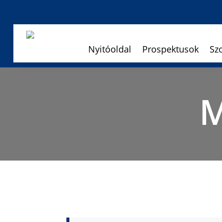
Nyitóoldal
Prospektusok
Sz
M