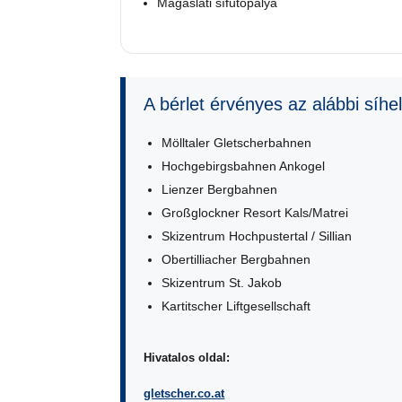
Magaslati sífutópálya
A bérlet érvényes az alábbi síhe
Mölltaler Gletscherbahnen
Hochgebirgsbahnen Ankogel
Lienzer Bergbahnen
Großglockner Resort Kals/Matrei
Skizentrum Hochpustertal / Sillian
Obertilliacher Bergbahnen
Skizentrum St. Jakob
Kartitscher Liftgesellschaft
Hivatalos oldal:
gletscher.co.at