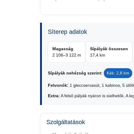
Síterep adatok
Magasság
Sípályák összesen
2 108–3 122 m
17,4 km
Sípályák nehézség szerint:
Kék: 2,8 km
Felvonók:
1 gleccservasút, 1 kabinos, 5 ülőlif
Extra:
A felső pályák nyáron is síelhetők. A l
Szolgáltatások