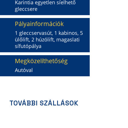
Karintia egyetlen síelhető
gleccsere
Pályainformációk
1 gleccservasút, 1 kabinos, 5
ülőlift, 2 húzólift, magaslati
sífutópálya
Megközelíthetőség
Autóval
ÉRDEKLŐDÖM / JELENTKEZEM
TOVÁBBI SZÁLLÁSOK