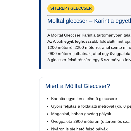
SÍTEREP / GLECCSER
Mölltal gleccser – Karintia egyet
A Mölltal Gleccser Karintia tartományban talá
Az Alpok egyik leghosszabb földalatti metrója 
1200 méterről 2200 méterre, ahol szinte mind
2900 méterre juthatnak, ahol egy üvegpalota 
A gleccser felső részére egy 6 személyes fe
Miért a Mölltal Gleccser?
Karintia egyetlen síelhető gleccsere
Gyors feljutás a földalatti metróval (kb. 8 p
Magaslati, hóban gazdag pályák
Üvegpalota 2900 méteren (étterem és szál
Nyáron is síelhető felső pályák