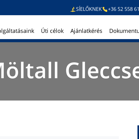
SÍELŐKNEK
+36 52 558 6
olgáltatásaink
Úti célok
Ajánlatkérés
Dokument
öltall Gleccs