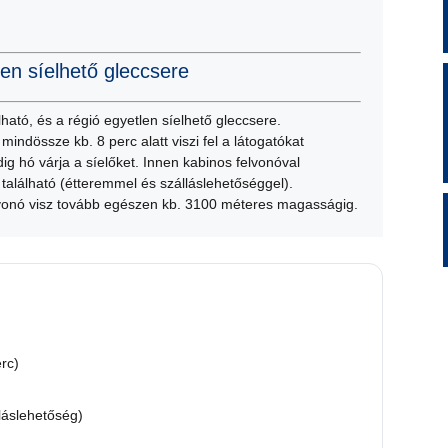
len síelhető gleccsere
lható, és a régió egyetlen síelhető gleccsere.
mindössze kb. 8 perc alatt viszi fel a látogatókat
ig hó várja a síelőket. Innen kabinos felvonóval
található (étteremmel és szálláslehetőséggel).
lvonó visz tovább egészen kb. 3100 méteres magasságig.
erc)
láslehetőség)