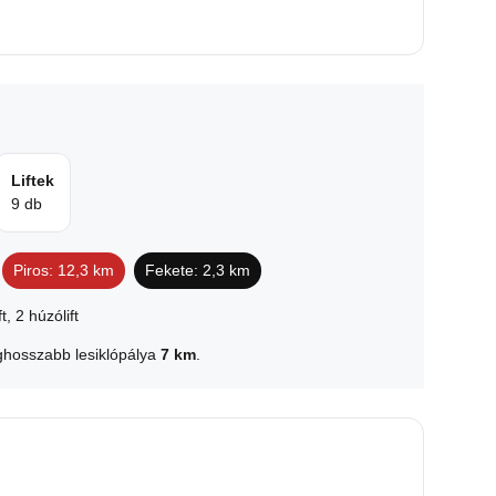
Liftek
9 db
Piros: 12,3 km
Fekete: 2,3 km
t, 2 húzólift
eghosszabb lesiklópálya
7 km
.