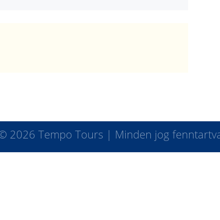
DÖM / JELENTKEZEM
© 2026 Tempo Tours | Minden jog fenntartv