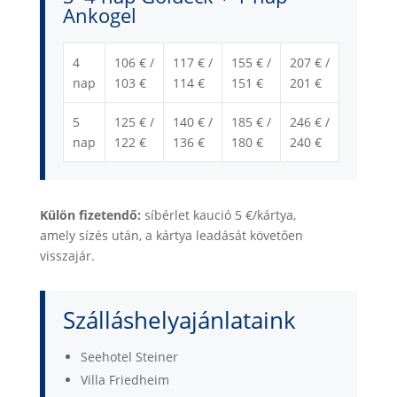
Ankogel
4
106 € /
117 € /
155 € /
207 € /
nap
103 €
114 €
151 €
201 €
5
125 € /
140 € /
185 € /
246 € /
nap
122 €
136 €
180 €
240 €
Külön fizetendő:
síbérlet kaució 5 €/kártya,
amely sízés után, a kártya leadását követően
visszajár.
Szálláshelyajánlataink
Seehotel Steiner
Villa Friedheim