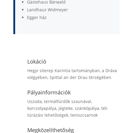
Gästehaus Bärwald
Landhaus Widmeyer
Egger ház
Érdeklődöm / Jelentkezem
Lokáció
Hegyi síterep Karintia tartományban, a Dráva
völgyében, Spittal an der Drau térségében
Pályainformációk
Uszoda, termálfürdők szaunával,
korcsolyapálya, jégteke, szánkópálya, téli
túrázási lehetőségek, teniszcsarnok
Megközelíthetőség