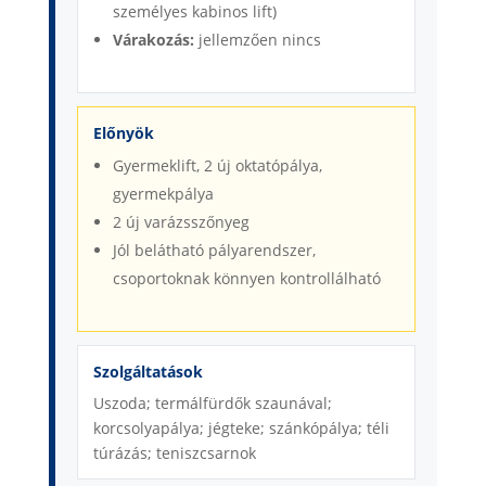
személyes kabinos lift)
Várakozás:
jellemzően nincs
Előnyök
Gyermeklift, 2 új oktatópálya,
gyermekpálya
2 új varázsszőnyeg
Jól belátható pályarendszer,
csoportoknak könnyen kontrollálható
Szolgáltatások
Uszoda; termálfürdők szaunával;
korcsolyapálya; jégteke; szánkópálya; téli
túrázás; teniszcsarnok