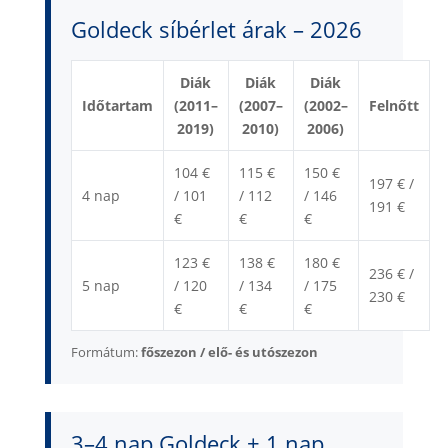
Goldeck síbérlet árak – 2026
Diák
Diák
Diák
Időtartam
(2011–
(2007–
(2002–
Felnőtt
2019)
2010)
2006)
104 €
115 €
150 €
197 € /
4 nap
/ 101
/ 112
/ 146
191 €
€
€
€
123 €
138 €
180 €
236 € /
5 nap
/ 120
/ 134
/ 175
230 €
€
€
€
Formátum:
főszezon / elő- és utószezon
3–4 nap Goldeck + 1 nap