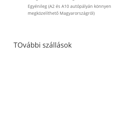
Egyénileg (A2 és A10 autópályán könnyen
megközelíthető Magyarországról)
Érdeklődöm / Jelentkezem
TOvábbi szállások