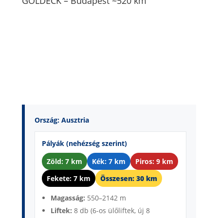
GOLDECK – Budapest ~520 km
Ország: Ausztria
Pályák (nehézség szerint)
Zöld: 7 km
Kék: 7 km
Piros: 9 km
Fekete: 7 km
Összesen: 30 km
Magasság:
550–2142 m
Liftek:
8 db (6-os ülőliftek, új 8