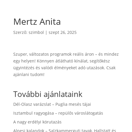
Mertz Anita
Szerző:
szimbol
|
szept 26, 2025
Szuper, változatos programok reális áron – és mindez
egy helyen! Könnyen átlátható kínálat, segítőkész
ügyintézés és valódi élményeket adó utazások. Csak
ajánlani tudom!
További ajánlataink
Dél-Olasz varázslat – Puglia mesés tájai
Isztambul ragyogása – repülős városlátogatás
A nagy erdélyi körutazás
Alpesi kalandok – Salzkammerguti tavak, Hallstatt és