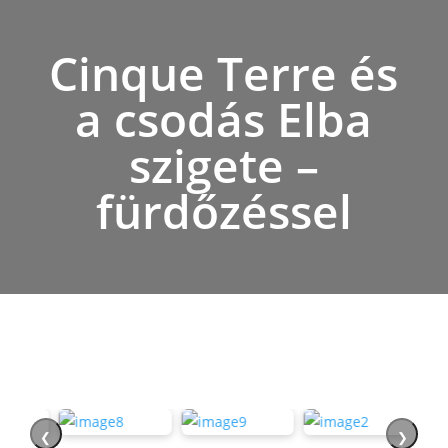
Cinque Terre és
a csodás Elba
szigete –
fürdőzéssel
❮
❯