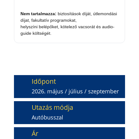
Nem tartalmazza:
biztosítások díját, útlemondási
díjat, fakultatív programokat,
helyszíni belépőket, kötelező vacsorát és audio-
guide költségét.
ÉRDEKLŐDÖM / JELENTKEZEM
Időpont
2026. május / július / szeptember
Utazás módja
Autóbusszal
Ár