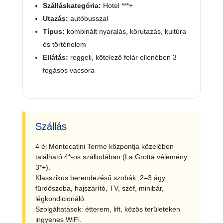
Szálláskategória:
Hotel ***+
Utazás:
autóbusszal
Típus:
kombinált nyaralás, körutazás, kultúra
és történelem
Ellátás:
reggeli, kötelező felár ellenében 3
fogásos vacsora
Szállás
4 éj Montecatini Terme központja közelében
található 4*-os szállodában (La Grotta vélemény
3*+).
Klasszikus berendezésű szobák: 2–3 ágy,
fürdőszoba, hajszárító, TV, széf, minibár,
légkondicionáló.
Szolgáltatások: étterem, lift, közös területeken
ingyenes WiFi.