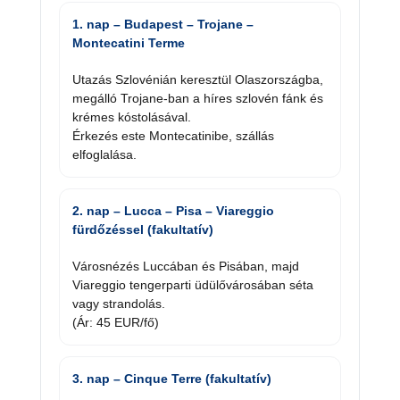
1. nap – Budapest – Trojane –
Montecatini Terme
Utazás Szlovénián keresztül Olaszországba,
megálló Trojane-ban a híres szlovén fánk és
krémes kóstolásával.
Érkezés este Montecatinibe, szállás
elfoglalása.
2. nap – Lucca – Pisa – Viareggio
fürdőzéssel (fakultatív)
Városnézés Luccában és Pisában, majd
Viareggio tengerparti üdülővárosában séta
vagy strandolás.
(Ár: 45 EUR/fő)
3. nap – Cinque Terre (fakultatív)