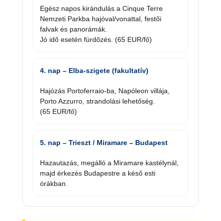
Egész napos kirándulás a Cinque Terre
Nemzeti Parkba hajóval/vonattal, festői
falvak és panorámák.
Jó idő esetén fürdőzés. (65 EUR/fő)
4. nap – Elba-szigete (fakultatív)
Hajózás Portoferraio-ba, Napóleon villája,
Porto Azzurro, strandolási lehetőség.
(65 EUR/fő)
5. nap – Trieszt / Miramare – Budapest
Hazautazás, megálló a Miramare kastélynál,
majd érkezés Budapestre a késő esti
órákban.