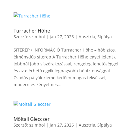
Turracher Höhe
Szerző:
szimbol
|
jan 27, 2026
|
Ausztria
,
Sípálya
SÍTEREP / INFORMÁCIÓ Turracher Höhe – hóbiztos,
élménydús síterep A Turracher Höhe egyet jelent a
jobbnál jobb síszórakozással, rengeteg lehetőséggel
és az elérhető egyik legnagyobb hóbiztonsággal.
Csodás pályák kiemelkedően magas fekvéssel,
modern és kényelmes...
Möltall Gleccser
Szerző:
szimbol
|
jan 27, 2026
|
Ausztria
,
Sípálya