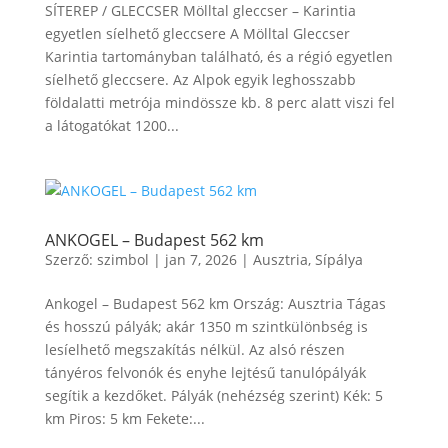
SÍTEREP / GLECCSER Mölltal gleccser – Karintia
egyetlen síelhető gleccsere A Mölltal Gleccser
Karintia tartományban található, és a régió egyetlen
síelhető gleccsere. Az Alpok egyik leghosszabb
földalatti metrója mindössze kb. 8 perc alatt viszi fel
a látogatókat 1200...
ANKOGEL – Budapest 562 km
Szerző:
szimbol
|
jan 7, 2026
|
Ausztria
,
Sípálya
Ankogel – Budapest 562 km Ország: Ausztria Tágas
és hosszú pályák; akár 1350 m szintkülönbség is
lesíelhető megszakítás nélkül. Az alsó részen
tányéros felvonók és enyhe lejtésű tanulópályák
segítik a kezdőket. Pályák (nehézség szerint) Kék: 5
km Piros: 5 km Fekete:...