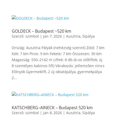
GOLDECK – Budapest ~520 km
Szerző:
szimbol
|
jan 7, 2026
|
Ausztria
,
Sípálya
Ország: Ausztria Pályák (nehézség szerint) Zöld: 7 km
Kék: 7 km Piros: 9 km Fekete: 7 km Összesen: 30 km
Magasság: 550–2142 m Liftek: 8 db (6-os ülőliftek, új
8 személyes kabinos lift) Várakozás: jellemzően nincs
Előnyök Gyermeklift, 2 új oktatópálya, gyermekpálya
2...
KATSCHBERG–AINECK – Budapest 520 km
Szerző:
szimbol
|
jan 8, 2026
|
Ausztria
,
Sípálya