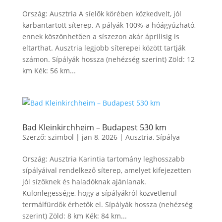
Ország: Ausztria A síelők körében közkedvelt, jól
karbantartott síterep. A pályák 100%-a hóágyúzható,
ennek köszönhetően a síszezon akár áprilisig is
eltarthat. Ausztria legjobb síterepei között tartják
számon. Sípályák hossza (nehézség szerint) Zöld: 12
km Kék: 56 km...
Bad Kleinkirchheim – Budapest 530 km
Szerző:
szimbol
|
jan 8, 2026
|
Ausztria
,
Sípálya
Ország: Ausztria Karintia tartomány leghosszabb
sípályáival rendelkező síterep, amelyet kifejezetten
jól sízőknek és haladóknak ajánlanak.
Különlegessége, hogy a sípályákról közvetlenül
termálfürdők érhetők el. Sípályák hossza (nehézség
szerint) Zöld: 8 km Kék: 84 km...