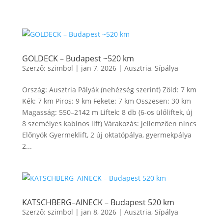
GOLDECK – Budapest ~520 km
Szerző:
szimbol
|
jan 7, 2026
|
Ausztria
,
Sípálya
Ország: Ausztria Pályák (nehézség szerint) Zöld: 7 km
Kék: 7 km Piros: 9 km Fekete: 7 km Összesen: 30 km
Magasság: 550–2142 m Liftek: 8 db (6-os ülőliftek, új
8 személyes kabinos lift) Várakozás: jellemzően nincs
Előnyök Gyermeklift, 2 új oktatópálya, gyermekpálya
2...
KATSCHBERG–AINECK – Budapest 520 km
Szerző:
szimbol
|
jan 8, 2026
|
Ausztria
,
Sípálya