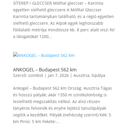
SÍTEREP / GLECCSER Mölltal gleccser – Karintia
egyetlen síelhető gleccsere A Mölltal Gleccser
Karintia tartományban található, és a régió egyetlen
síelhető gleccsere. Az Alpok egyik leghosszabb
földalatti metrója mindössze kb. 8 perc alatt viszi fel
a látogatókat 1200...
ANKOGEL – Budapest 562 km
Szerző:
szimbol
|
jan 7, 2026
|
Ausztria
,
Sípálya
Ankogel – Budapest 562 km Ország: Ausztria Tágas
és hosszú pályák; akár 1350 m szintkülönbség is
lesíelhető megszakítás nélkül. Az alsó részen
tányéros felvonók és enyhe lejtésű tanulópályák
segítik a kezdőket. Pályák (nehézség szerint) Kék: 5
km Piros: 5 km Fekete:...