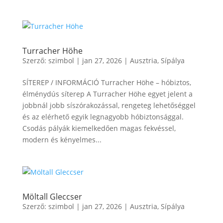
Turracher Höhe
Szerző:
szimbol
|
jan 27, 2026
|
Ausztria
,
Sípálya
SÍTEREP / INFORMÁCIÓ Turracher Höhe – hóbiztos,
élménydús síterep A Turracher Höhe egyet jelent a
jobbnál jobb síszórakozással, rengeteg lehetőséggel
és az elérhető egyik legnagyobb hóbiztonsággal.
Csodás pályák kiemelkedően magas fekvéssel,
modern és kényelmes...
Möltall Gleccser
Szerző:
szimbol
|
jan 27, 2026
|
Ausztria
,
Sípálya