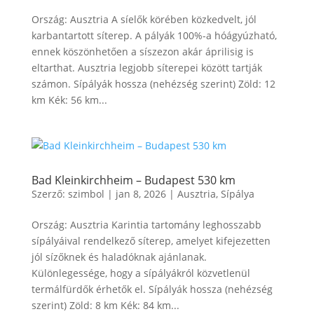
Ország: Ausztria A síelők körében közkedvelt, jól
karbantartott síterep. A pályák 100%-a hóágyúzható,
ennek köszönhetően a síszezon akár áprilisig is
eltarthat. Ausztria legjobb síterepei között tartják
számon. Sípályák hossza (nehézség szerint) Zöld: 12
km Kék: 56 km...
Bad Kleinkirchheim – Budapest 530 km
Szerző:
szimbol
|
jan 8, 2026
|
Ausztria
,
Sípálya
Ország: Ausztria Karintia tartomány leghosszabb
sípályáival rendelkező síterep, amelyet kifejezetten
jól sízőknek és haladóknak ajánlanak.
Különlegessége, hogy a sípályákról közvetlenül
termálfürdők érhetők el. Sípályák hossza (nehézség
szerint) Zöld: 8 km Kék: 84 km...