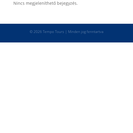
Nincs megjeleníthető bejegyzés.
© 2026 Tempo Tours | Minden jog fenntartva