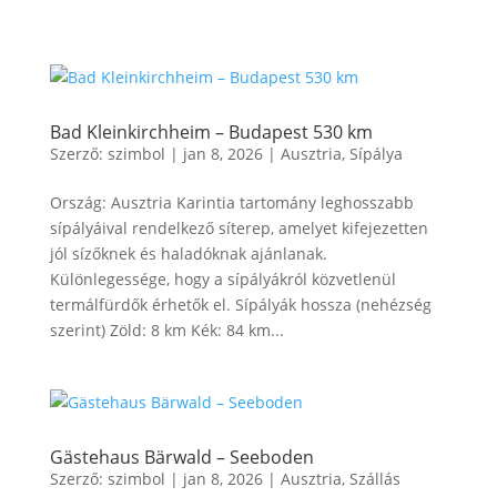
Bad Kleinkirchheim – Budapest 530 km
Szerző:
szimbol
|
jan 8, 2026
|
Ausztria
,
Sípálya
Ország: Ausztria Karintia tartomány leghosszabb
sípályáival rendelkező síterep, amelyet kifejezetten
jól sízőknek és haladóknak ajánlanak.
Különlegessége, hogy a sípályákról közvetlenül
termálfürdők érhetők el. Sípályák hossza (nehézség
szerint) Zöld: 8 km Kék: 84 km...
Gästehaus Bärwald – Seeboden
Szerző:
szimbol
|
jan 8, 2026
|
Ausztria
,
Szállás