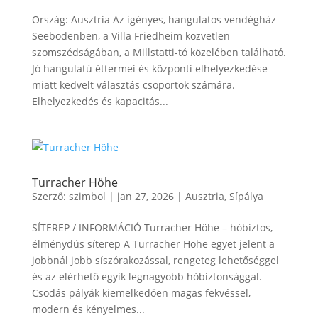
Ország: Ausztria Az igényes, hangulatos vendégház
Seebodenben, a Villa Friedheim közvetlen
szomszédságában, a Millstatti-tó közelében található.
Jó hangulatú éttermei és központi elhelyezkedése
miatt kedvelt választás csoportok számára.
Elhelyezkedés és kapacitás...
Turracher Höhe
Szerző:
szimbol
|
jan 27, 2026
|
Ausztria
,
Sípálya
SÍTEREP / INFORMÁCIÓ Turracher Höhe – hóbiztos,
élménydús síterep A Turracher Höhe egyet jelent a
jobbnál jobb síszórakozással, rengeteg lehetőséggel
és az elérhető egyik legnagyobb hóbiztonsággal.
Csodás pályák kiemelkedően magas fekvéssel,
modern és kényelmes...