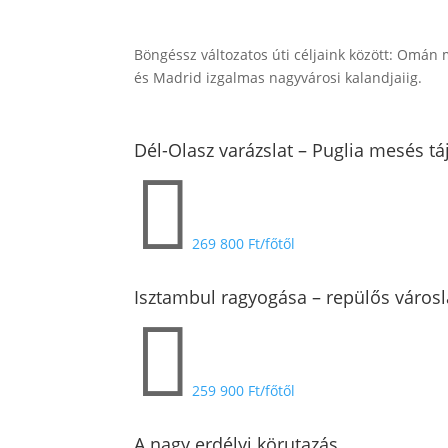
Böngéssz változatos úti céljaink között: Omán
és Madrid izgalmas nagyvárosi kalandjaiig.
Dél-Olasz varázslat – Puglia mesés tá

269 800 Ft/főtől
Isztambul ragyogása – repülős város

259 900 Ft/főtől
A nagy erdélyi körutazás