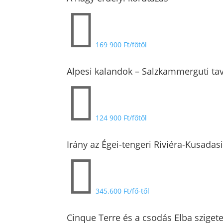

169 900 Ft/főtől
Alpesi kalandok – Salzkammerguti tava

124 900 Ft/főtől
Irány az Égei-tengeri Riviéra-Kusadasi

345.600 Ft/fő-től
Cinque Terre és a csodás Elba szigete