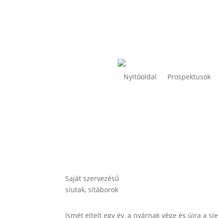
Nyitóoldal
Prospektusok
Saját szervezésű
síutak, sítáborok
Ismét eltelt egy év, a nyárnak vége és újra a s