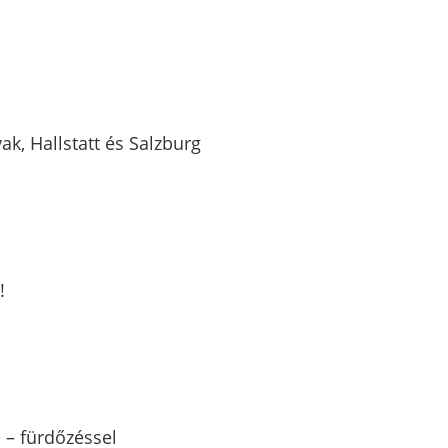
k, Hallstatt és Salzburg
!
 – fürdőzéssel