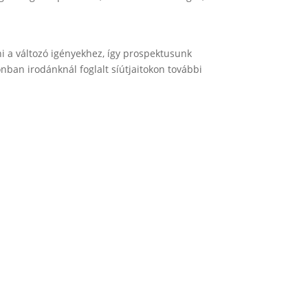
ni a változó igényekhez, így prospektusunk
onban irodánknál foglalt síútjaitokon további