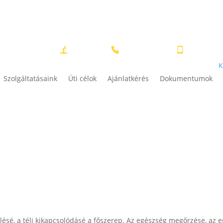
SÍELŐKNEK
+36 52 558 618
+36 30 92
K
Szolgáltatásaink
Úti célok
Ajánlatkérés
Dokumentumok
íelésé, a téli kikapcsolódásé a főszerep. Az egészség megőrzése, az