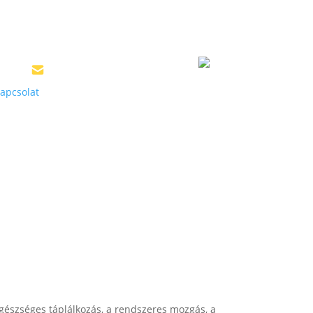
8 3361
tempotours@tempotours.hu
apcsolat
 egészséges táplálkozás, a rendszeres mozgás, a