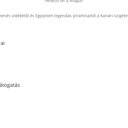
Fedezd fel a világot!
 mesés vidékétől és Egyiptom legendás piramisaitól a Kanári-sziget
jai
látogatás