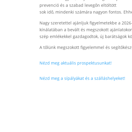
prevenció és a szabad levegőn eltöltött
sok idő, mindenki számára nagyon fontos. Ehhe
Nagy szeretettel ajánljuk figyelmetekbe a 2026
kínálatában a bevált és megszokott ajánlatokon 
szép emlékekkel gazdagodtok, új barátságok kö
A tőlünk megszokott figyelemmel és segítőkészs
Nézd meg aktuális prospektusunkat!
Nézd meg a sípályákat és a szálláshelyeket!