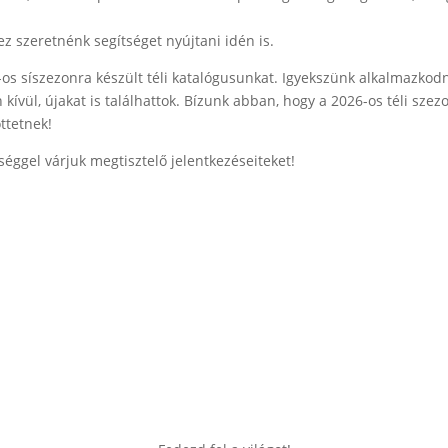
z szeretnénk segítséget nyújtani idén is.
-os síszezonra készült téli katalógusunkat. Igyekszünk alkalmazkod
kívül, újakat is találhattok. Bízunk abban, hogy a 2026-os téli szez
ttetnek!
éggel várjuk megtisztelő jelentkezéseiteket!